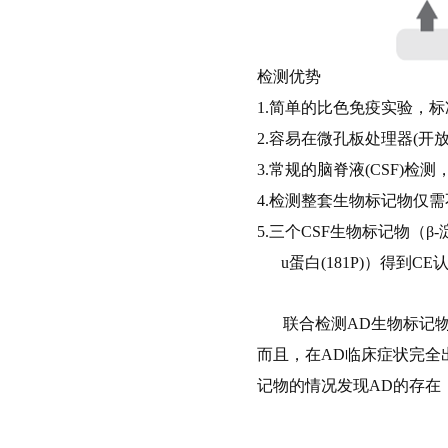
检测优势
1.简单的比色免疫实验，
2.容易在微孔板处理器
(
开
3.常规的脑脊液
(CSF)
检测
4.检测整套生物标记物仅需
5.三个
CSF
生物标记物（
β-
u
蛋白
(181P)
）得到
CE
联合检测
AD
生物标记
而且，在
AD
临床症状完全
记物的情况发现AD的存在