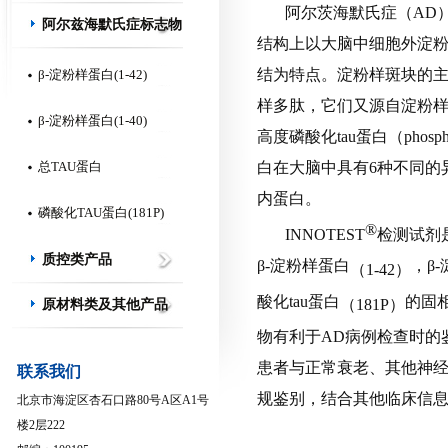
阿尔茨海默氏症（
AD
阿尔兹海默氏症标志物
结构上以大脑中细胞外淀
结为特点。淀粉样斑块的
β-淀粉样蛋白(1-42)
样多肽，它们又源自淀粉
β-淀粉样蛋白(1-40)
高度磷酸化
tau
蛋白（
phosph
总TAU蛋白
白在大脑中具有
6
种不同的
内蛋白。
磷酸化TAU蛋白(181P)
®
INNOTEST
检测试剂
质控类产品
β
-
淀粉样蛋白
，β
-
（
1-42
）
酸化
tau
蛋白
的固
（
181P
）
原材料类及其他产品
物有利于
AD
病例检查时的
患者
与正常衰老、其他神
联系我们
规鉴别，结合其他临床信
北京市海淀区杏石口路80号A区A1号
楼2层222